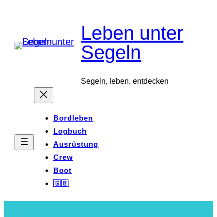
Zum
Leben unter
Inhalt
springen
Segeln
Segeln, leben, entdecken
Bordleben
Logbuch
Ausrüstung
Crew
Boot
🇬🇧