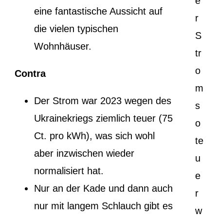
e
eine fantastische Aussicht auf
r
die vielen typischen
S
Wohnhäuser.
tr
o
Contra
m
Der Strom war 2023 wegen des
s
Ukrainekriegs ziemlich teuer (75
o
Ct. pro kWh), was sich wohl
te
aber inzwischen wieder
u
normalisiert hat.
e
Nur an der Kade und dann auch
r
nur mit langem Schlauch gibt es
w