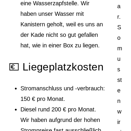
eine Wasserzapfstelle. Wir
a
haben unser Wasser mit
r.
Kanistern geholt, weil es uns an
S
der Kade nicht so gut gefallen
o
hat, wie in einer Box zu liegen.
m
u
💶 Liegeplatzkosten
s
st
Stromanschluss und -verbrauch:
e
150 € pro Monat.
n
Diesel rund 200 € pro Monat.
w
Wir haben aufgrund der hohen
ir
Strompreise fast ausschließlich