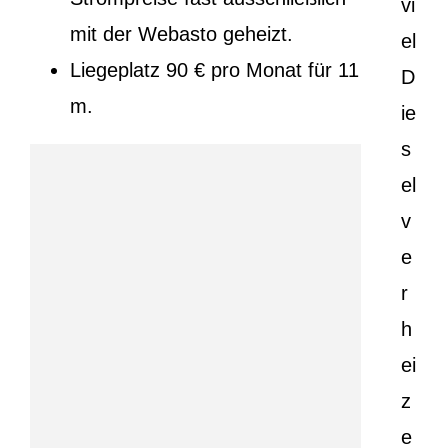
vi
mit der Webasto geheizt.
el
Liegeplatz 90 € pro Monat für 11
D
m.
ie
s
el
v
e
r
h
ei
z
e