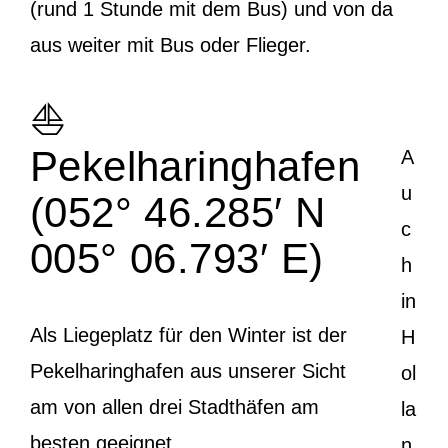
(rund 1 Stunde mit dem Bus) und von da
aus weiter mit Bus oder Flieger.
⛵
Pekelharinghafen
A
u
(052° 46.285′ N
c
005° 06.793′ E)
h
in
Als Liegeplatz für den Winter ist der
H
Pekelharinghafen aus unserer Sicht
ol
am von allen drei Stadthäfen am
la
besten geeignet.
n