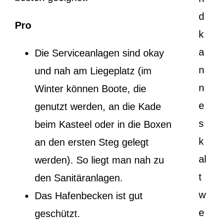
d
Pro
k
a
Die Serviceanlagen sind okay
n
und nah am Liegeplatz (im
n
Winter können Boote, die
e
genutzt werden, an die Kade
s
beim Kasteel oder in die Boxen
k
an den ersten Steg gelegt
al
werden). So liegt man nah zu
t
den Sanitäranlagen.
w
Das Hafenbecken ist gut
e
geschützt.