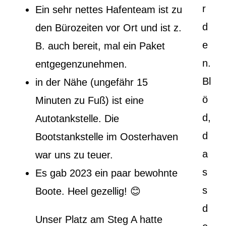
r
Ein sehr nettes Hafenteam ist zu
d
den Bürozeiten vor Ort und ist z.
e
B. auch bereit, mal ein Paket
n.
entgegenzunehmen.
Bl
in der Nähe (ungefähr 15
ö
Minuten zu Fuß) ist eine
d,
Autotankstelle. Die
d
Bootstankstelle im Oosterhaven
a
war uns zu teuer.
s
Es gab 2023 ein paar bewohnte
s
Boote. Heel gezellig! 😊
d
Unser Platz am Steg A hatte