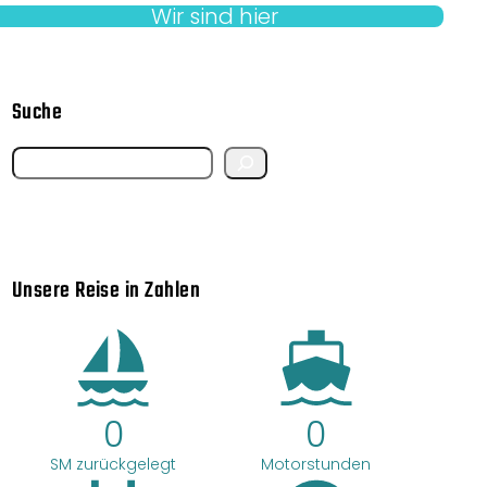
Wir sind hier
Suche
S
e
a
r
Unsere Reise in Zahlen
c
h
0
0
SM zurückgelegt
Motorstunden