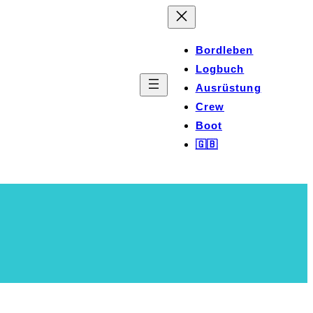
Bordleben
Logbuch
Ausrüstung
Crew
Boot
🇬🇧