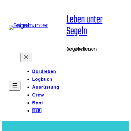
Zum
Leben unter
Inhalt
Segeln
springen
Segeln, leben, entdecken
Bordleben
Logbuch
Ausrüstung
Crew
Boot
🇬🇧