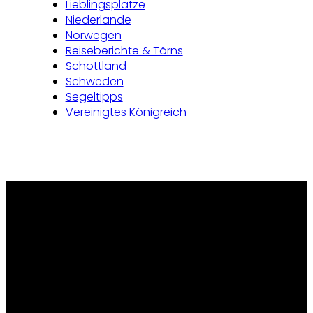
Lieblingsplätze
Niederlande
Norwegen
Reiseberichte & Törns
Schottland
Schweden
Segeltipps
Vereinigtes Königreich