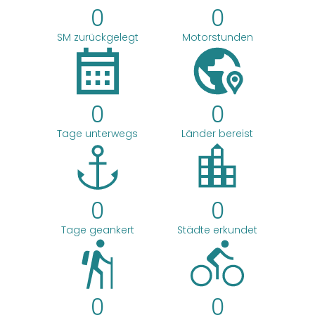
0
0
SM zurückgelegt
Motorstunden
0
0
Tage unterwegs
Länder bereist
0
0
Tage geankert
Städte erkundet
0
0