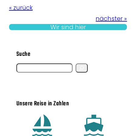
« zurück
nächster »
Wir sind hier
Suche
S
e
a
r
Unsere Reise in Zahlen
c
h