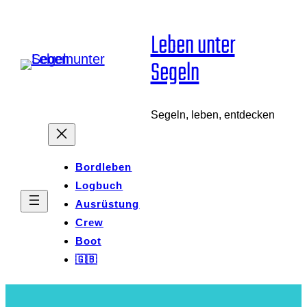
Zum
Leben unter
Inhalt
Segeln
springen
Segeln, leben, entdecken
Bordleben
Logbuch
Ausrüstung
Crew
Boot
🇬🇧