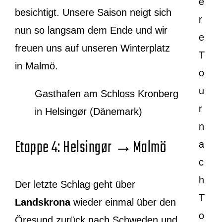
e
besichtigt. Unsere Saison neigt sich
r
nun so langsam dem Ende und wir
e
freuen uns auf unseren Winterplatz
T
in Malmö.
o
u
Gasthafen am Schloss Kronberg
r
in Helsingør (Dänemark)
n
Etappe 4: Helsingør →Malmö
a
c
h
Der letzte Schlag geht über
T
Landskrona
wieder einmal über den
o
Öresund zurück nach Schweden und