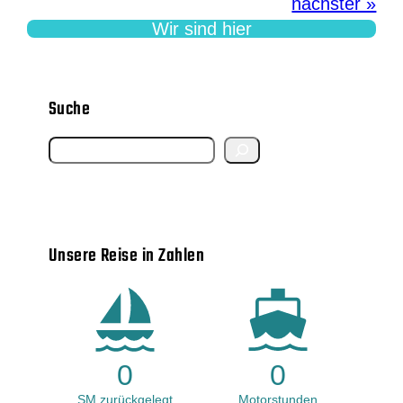
nächster »
Wir sind hier
Suche
S
e
a
r
Unsere Reise in Zahlen
c
h
0
0
SM zurückgelegt
Motorstunden