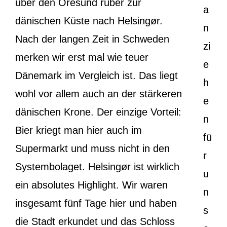
über den Öresund rüber zur
a
dänischen Küste nach Helsingør.
n
Nach der langen Zeit in Schweden
zi
merken wir erst mal wie teuer
e
Dänemark im Vergleich ist. Das liegt
h
wohl vor allem auch an der stärkeren
e
dänischen Krone. Der einzige Vorteil:
n
Bier kriegt man hier auch im
fü
Supermarkt und muss nicht in den
r
Systembolaget. Helsingør ist wirklich
u
ein absolutes Highlight. Wir waren
n
insgesamt fünf Tage hier und haben
s
die Stadt erkundet und das Schloss