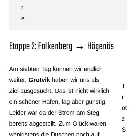
Etappe 2: Falkenberg → Högenäs
Am siebten Tag können wir endlich
weiter.
Grötvik
haben wir uns als
T
Ziel ausgesucht. Das ist nicht wirklich
r
ein schöner Hafen, lag aber günstig.
ot
Leider war da der Strom am Steg
z
bereits abgestellt. Zum Glück waren
S
wenigstens die Duschen noch auf,