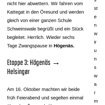
nicht hier abwettern. Wir fahren vom
st
Kattegat in den Öresund und werden
e
gleich von einer ganzen Schule
n
Schweinswale begrüßt und ein Stück
w
begleitet. Herrlich. Wieder sechs
ir
Tage Zwangspause in
Högenäs.
u
n
Etappe 3: Högenäs →
s
Helsingør
w
a
Am 16. Oktober machten wir beide
r
früh Feierabend und segelten einmal
m