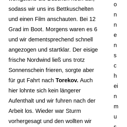
o
sodass wir uns ins Bettkuschelten
n
und einen Film anschauten. Bei 12
n
Grad im Boot. Morgens waren es 6
e
und wir dementsprechend schnell
n
angezogen und startklar. Der eisige
s
frische Nordwind ließ uns trotz
c
Sonnenschein frieren, sorgte aber
h
für gut Fahrt nach
Torekov.
Auch
ei
hier lohnte sich kein längerer
n
Aufenthalt und wir fuhren nach der
m
Arbeit los. Wieder war Sturm
u
vorhergesagt und den wollten wir
s