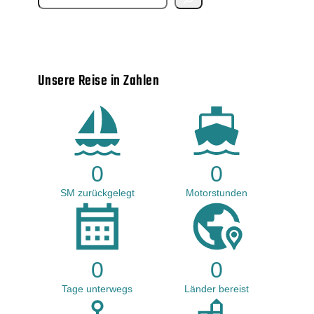
e
a
r
Unsere Reise in Zahlen
c
h
0
0
SM zurückgelegt
Motorstunden
0
0
Tage unterwegs
Länder bereist