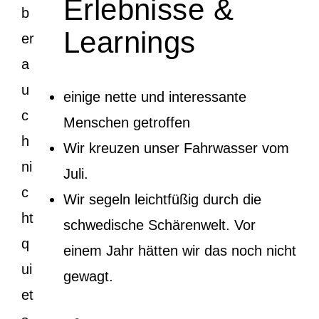
Erlebnisse &
b
Learnings
er
a
u
einige nette und interessante
c
Menschen getroffen
h
Wir kreuzen unser Fahrwasser vom
ni
Juli.
c
Wir segeln leichtfüßig durch die
ht
schwedische Schärenwelt. Vor
q
einem Jahr hätten wir das noch nicht
ui
gewagt.
et