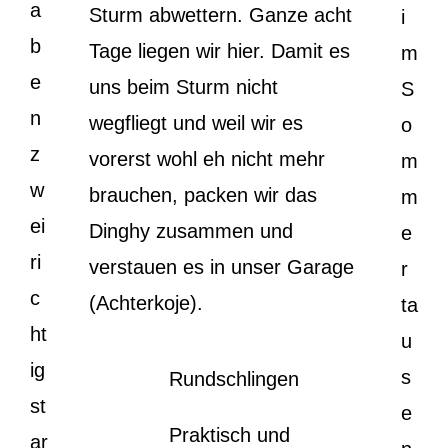
a
Sturm abwettern. Ganze acht
i
b
Tage liegen wir hier. Damit es
m
e
uns beim Sturm nicht
S
n
wegfliegt und weil wir es
o
z
vorerst wohl eh nicht mehr
m
w
brauchen, packen wir das
m
ei
Dinghy zusammen und
e
ri
verstauen es in unser Garage
r
c
(Achterkoje).
ta
ht
u
ig
s
Rundschlingen
st
e
Praktisch und
ar