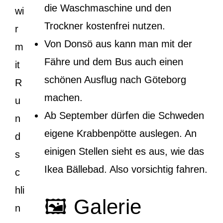
die Waschmaschine und den
wi
Trockner kostenfrei nutzen.
r
Von Donsö aus kann man mit der
m
Fähre und dem Bus auch einen
it
schönen Ausflug nach Göteborg
R
machen.
u
Ab September dürfen die Schweden
n
eigene Krabbenpötte auslegen. An
d
einigen Stellen sieht es aus, wie das
s
Ikea Bällebad. Also vorsichtig fahren.
c
hli
🖼️ Galerie
n