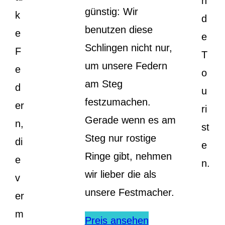
n
günstig: Wir
k
d
benutzen diese
e
e
Schlingen nicht nur,
F
T
um unsere Federn
e
o
am Steg
d
u
festzumachen.
er
ri
Gerade wenn es am
n,
st
Steg nur rostige
di
e
Ringe gibt, nehmen
e
n.
wir lieber die als
v
unsere Festmacher.
er
m
Preis ansehen