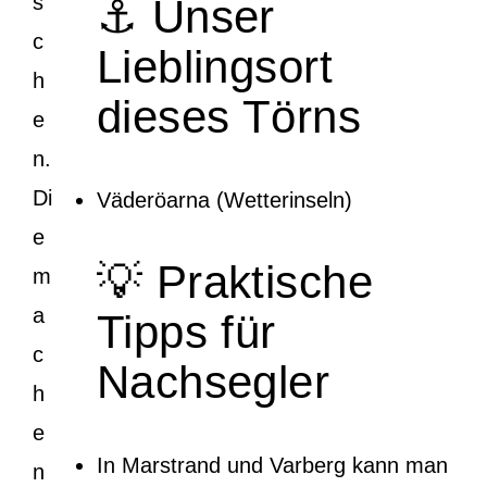
s
⚓ Unser
c
Lieblingsort
h
dieses Törns
e
n.
Di
Väderöarna (Wetterinseln)
e
💡 Praktische
m
a
Tipps für
c
Nachsegler
h
e
In Marstrand und Varberg kann man
n