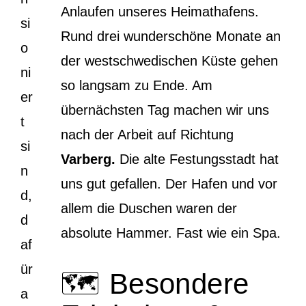
Anlaufen unseres Heimathafens.
si
Rund drei wunderschöne Monate an
o
der westschwedischen Küste gehen
ni
so langsam zu Ende. Am
er
übernächsten Tag machen wir uns
t
nach der Arbeit auf Richtung
si
Varberg.
Die alte Festungsstadt hat
n
uns gut gefallen. Der Hafen und vor
d,
allem die Duschen waren der
d
absolute Hammer. Fast wie ein Spa.
af
ür
🗺️ Besondere
a