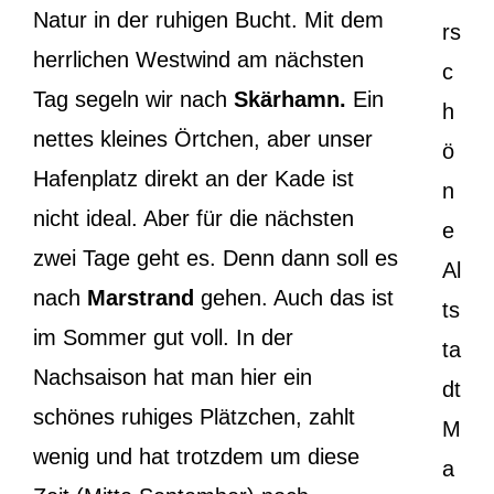
Natur in der ruhigen Bucht. Mit dem
rs
herrlichen Westwind am nächsten
c
Tag segeln wir nach
Skärhamn.
Ein
h
nettes kleines Örtchen, aber unser
ö
Hafenplatz direkt an der Kade ist
n
nicht ideal. Aber für die nächsten
e
zwei Tage geht es. Denn dann soll es
Al
nach
Marstrand
gehen. Auch das ist
ts
im Sommer gut voll. In der
ta
Nachsaison hat man hier ein
dt
schönes ruhiges Plätzchen, zahlt
M
wenig und hat trotzdem um diese
a