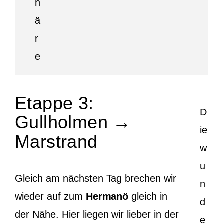
Etappe 3:
D
Gullholmen →
ie
Marstrand
w
u
Gleich am nächsten Tag brechen wir
n
wieder auf zum
Hermanö
gleich in
d
der Nähe. Hier liegen wir lieber in der
e