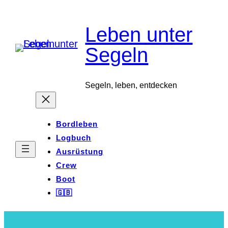
Zum
Leben unter
Inhalt
springen
Segeln
Segeln, leben, entdecken
Bordleben
Logbuch
Ausrüstung
Crew
Boot
🇬🇧