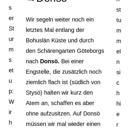
s
st
er
Wir segeln weiter noch ein
tu
St
letztes Mal entlang der
m
ur
Bohuslän Küste und durch
m
m
den Schärengarten Göteborgs
el
s
nach
Donsö.
Bei einer
n
et
Engstelle, die zusätzlich noch
si
u
ziemlich flach ist (südlich von
c
p:
Stysö) halten wir kurz den
h
W
Atem an, schaffen es aber
hi
ir
ohne aufzusitzen. Auf Donsö
e
h
müssen wir mal wieder einen
r