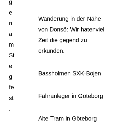
g
e
Wanderung in der Nähe
n
von Donsö: Wir hatenviel
a
Zeit die gegend zu
m
erkunden.
St
e
Bassholmen SXK-Bojen
g
fe
Fähranleger in Göteborg
st
.
Alte Tram in Göteborg