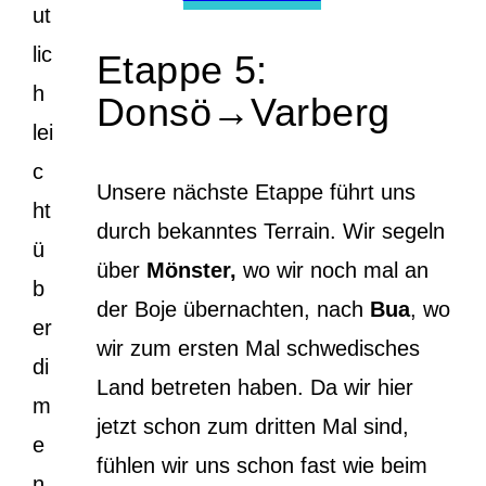
ut
lic
Etappe 5:
h
Donsö→Varberg
lei
c
Unsere nächste Etappe führt uns
ht
durch bekanntes Terrain. Wir segeln
ü
über
Mönster,
wo wir noch mal an
b
der Boje übernachten, nach
Bua
, wo
er
wir zum ersten Mal schwedisches
di
Land betreten haben. Da wir hier
m
jetzt schon zum dritten Mal sind,
e
fühlen wir uns schon fast wie beim
n