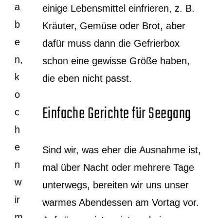
a
einige Lebensmittel einfrieren, z. B.
b
Kräuter, Gemüse oder Brot, aber
e
dafür muss dann die Gefrierbox
n,
schon eine gewisse Größe haben,
k
die eben nicht passt.
o
Einfache Gerichte für Seegang
c
h
e
Sind wir, was eher die Ausnahme ist,
n
mal über Nacht oder mehrere Tage
w
unterwegs, bereiten wir uns unser
ir
warmes Abendessen am Vortag vor.
m