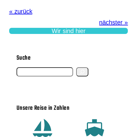
« zurück
nächster »
Wir sind hier
Suche
S
e
a
r
Unsere Reise in Zahlen
c
h