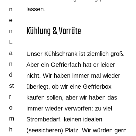
n
lassen.
e
Kühlung & Vorräte
n
L
a
Unser Kühlschrank ist ziemlich groß.
n
Aber ein Gefrierfach hat er leider
d
nicht. Wir haben immer mal wieder
st
überlegt, ob wir eine Gefrierbox
r
kaufen sollen, aber wir haben das
o
immer wieder verworfen: zu viel
m
Strombedarf, keinen idealen
h
(seesicheren) Platz. Wir würden gern