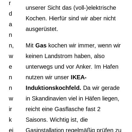
r
unserer Sicht das (voll-)elektrische
d
Kochen. Hierfür sind wir aber nicht
a
ausgerüstet.
n
n,
Mit
Gas
kochen wir immer, wenn wir
w
keinen Landstrom haben, also
e
unterwegs und vor Anker. Im Hafen
n
nutzen wir unser
IKEA-
n
Induktionskochfeld.
Da wir gerade
w
in Skandinavien viel in Häfen liegen,
ir
reicht eine Gasflasche fast 2
k
Saisons. Wichtig ist, die
ei
Gasinstallation regelmäßig prüfen zu