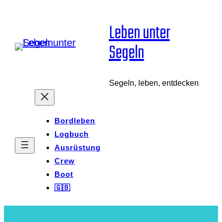
Zum
Leben unter
Inhalt
Segeln
springen
Segeln, leben, entdecken
Bordleben
Logbuch
Ausrüstung
Crew
Boot
🇬🇧