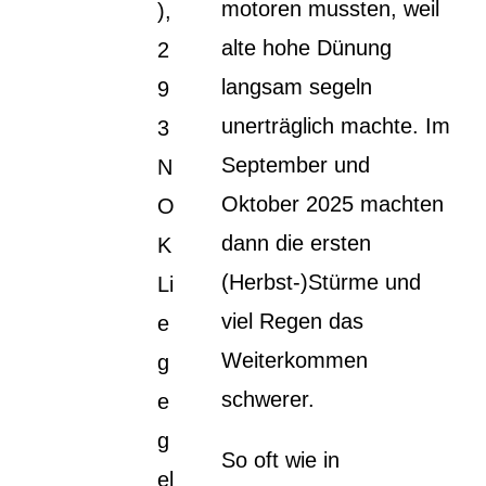
motoren mussten, weil
),
alte hohe Dünung
2
langsam segeln
9
unerträglich machte. Im
3
September und
N
Oktober 2025 machten
O
dann die ersten
K
(Herbst-)Stürme und
Li
viel Regen das
e
Weiterkommen
g
schwerer.
e
g
So oft wie in
el