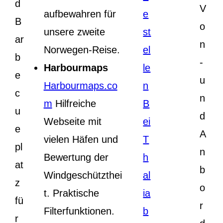
d
V
aufbewahren für
e
B
o
unsere zweite
st
ar
n
Norwegen-Reise.
el
b
-
Harbourmaps
le
e
u
Harbourmaps.co
n
c
n
m
Hilfreiche
B
u
d
Webseite mit
ei
e
A
vielen Häfen und
T
pl
n
Bewertung der
h
at
b
Windgeschützthei
al
z
o
t. Praktische
ia
fü
r
Filterfunktionen.
b
r