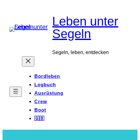
Zum
Leben unter
Inhalt
springen
Segeln
Segeln, leben, entdecken
Bordleben
Logbuch
Ausrüstung
Crew
Boot
🇬🇧