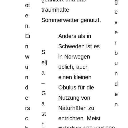
g
ot
traumhafte
e
e
Sommerwetter genutzt.
v
n.
e
Ei
Anders als in
r
n
Schweden ist es
S
b
w
in Norwegen
elj
u
u
üblich, auch
a
n
n
einen kleinen
–
d
d
Obulus für die
G
e
e
Nutzung von
a
n.
rs
Naturhäfen zu
st
c
entrichten. Meist
h