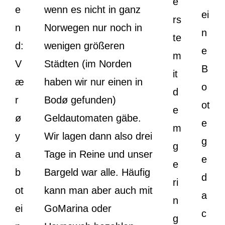
e
e
wenn es nicht in ganz
ei
rs
n
Norwegen nur noch in
n
te
d:
wenigen größeren
e
m
V
Städten (im Norden
B
it
æ
haben wir nur einen in
o
d
r
Bodø gefunden)
ot
e
ø
Geldautomaten gäbe.
e
m
y
Wir lagen dann also drei
g
g
a
Tage in Reine und unser
e
e
b
Bargeld war alle. Häufig
d
ri
ot
kann man aber auch mit
a
n
ei
GoMarina oder
c
g