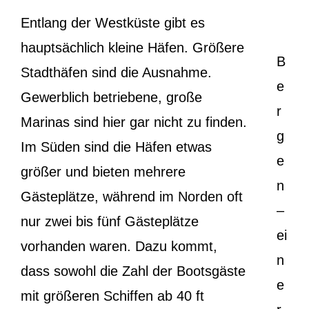
Entlang der Westküste gibt es
hauptsächlich kleine Häfen. Größere
B
Stadthäfen sind die Ausnahme.
e
Gewerblich betriebene, große
r
Marinas sind hier gar nicht zu finden.
g
Im Süden sind die Häfen etwas
e
größer und bieten mehrere
n
Gästeplätze, während im Norden oft
–
nur zwei bis fünf Gästeplätze
ei
vorhanden waren. Dazu kommt,
n
dass sowohl die Zahl der Bootsgäste
e
mit größeren Schiffen ab 40 ft