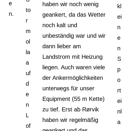
e
haben wir noch wenig
kl
to
n.
geankert, da das Wetter
ei
r
noch kalt und
n
m
unbeständig war und wir
e
ol
dann lieber am
n
la
Landstrom mit Heizung
S
a
liegen. Auch waren viele
p
uf
der Ankermöglichkeiten
o
d
unterwegs für unser
rt
e
Equipment (55 m Kette)
ei
n
zu tief. Erst ab Rørvik
nl
L
haben wir regelmäßig
a
of
geankert und das