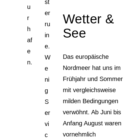
st
u
er
Wetter &
r
ru
h
See
in
af
e.
e
Das europäische
W
n.
Nordmeer hat uns im
e
Frühjahr und Sommer
ni
mit vergleichsweise
g
milden Bedingungen
S
verwöhnt. Ab Juni bis
er
Anfang August waren
vi
vornehmlich
c