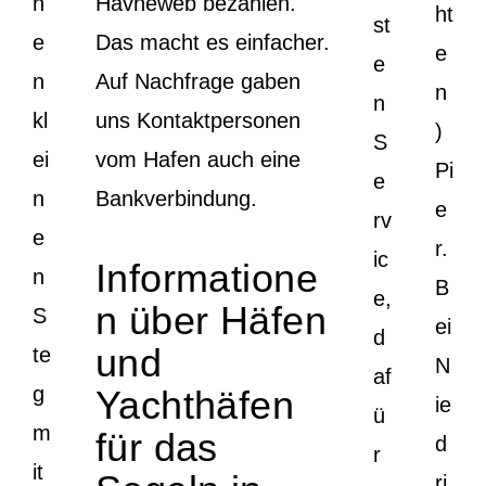
n
Havneweb bezahlen.
ht
st
e
Das macht es einfacher.
e
e
n
Auf Nachfrage gaben
n
n
kl
uns Kontaktpersonen
)
S
ei
vom Hafen auch eine
Pi
e
n
Bankverbindung.
e
rv
e
r.
ic
Informatione
n
B
e,
n über Häfen
S
ei
d
und
te
N
af
g
Yachthäfen
ie
ü
m
für das
d
r
it
ri