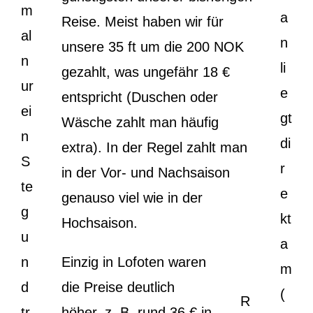
m
a
Reise. Meist haben wir für
al
n
unsere 35 ft um die 200 NOK
n
li
gezahlt, was ungefähr 18 €
ur
e
entspricht (Duschen oder
ei
gt
Wäsche zahlt man häufig
n
di
extra). In der Regel zahlt man
S
r
in der Vor- und Nachsaison
te
e
genauso viel wie in der
g
kt
Hochsaison.
u
a
n
Einzig in Lofoten waren
m
d
die Preise deutlich
(
R
tr
höher, z. B. rund 36 € in