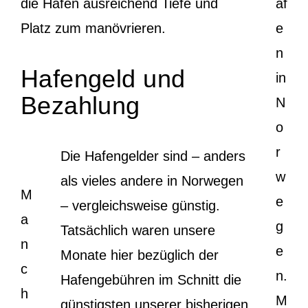
die Häfen ausreichend Tiefe und
äf
Platz zum manövrieren.
e
n
Hafengeld und
in
Bezahlung
N
o
r
Die Hafengelder sind – anders
w
als vieles andere in Norwegen
M
e
– vergleichsweise günstig.
a
g
Tatsächlich waren unsere
n
e
Monate hier bezüglich der
c
n.
Hafengebühren im Schnitt die
h
M
günstigsten unserer bisherigen