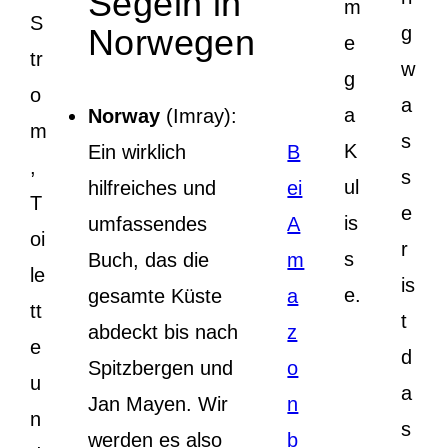
Segeln in
m
S
Norwegen
g
e
tr
w
g
o
a
a
Norway
(Imray):
m
s
K
Ein wirklich
B
,
s
ul
hilfreiches und
ei
T
e
is
umfassendes
A
oi
r
s
Buch, das die
m
le
is
e.
gesamte Küste
a
tt
t
abdeckt bis nach
z
e
d
Spitzbergen und
o
u
a
Jan Mayen. Wir
n
n
s
werden es also
b