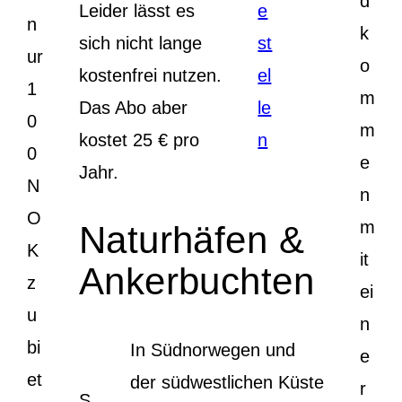
d
Leider lässt es
e
n
k
sich nicht lange
st
ur
o
kostenfrei nutzen.
el
1
m
Das Abo aber
le
0
m
kostet 25 € pro
n
0
e
Jahr.
N
n
O
m
Naturhäfen &
K
it
Ankerbuchten
z
ei
u
n
bi
In Südnorwegen und
e
et
der südwestlichen Küste
r
S