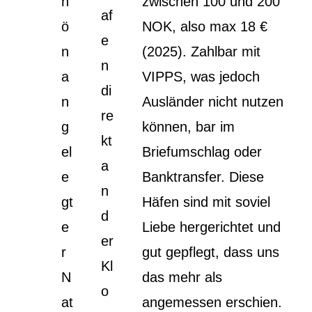
h
zwischen 100 und 200
af
ö
NOK, also max 18 €
e
n
(2025). Zahlbar mit
n
a
VIPPS, was jedoch
di
n
Ausländer nicht nutzen
re
g
können, bar im
kt
el
Briefumschlag oder
a
e
Banktransfer. Diese
n
gt
Häfen sind mit soviel
d
e
Liebe hergerichtet und
er
r
gut gepflegt, dass uns
Kl
N
das mehr als
o
at
angemessen erschien.