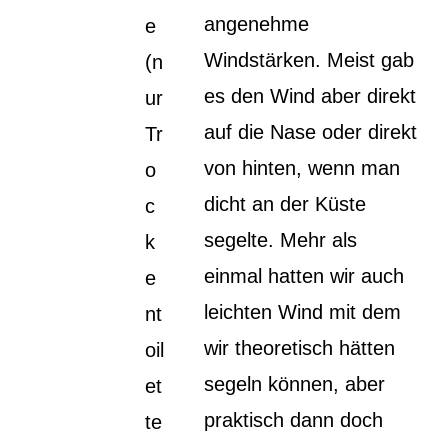
angenehme
e
Windstärken. Meist gab
(n
es den Wind aber direkt
ur
auf die Nase oder direkt
Tr
von hinten, wenn man
o
dicht an der Küste
c
segelte. Mehr als
k
einmal hatten wir auch
e
leichten Wind mit dem
nt
wir theoretisch hätten
oil
segeln können, aber
et
praktisch dann doch
te