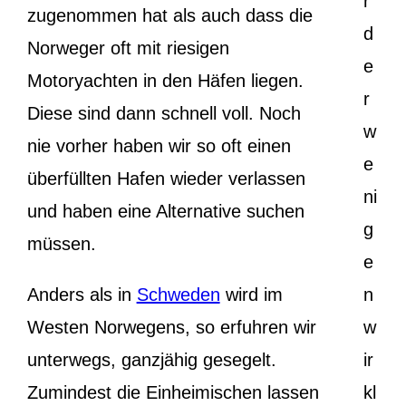
r
zugenommen hat als auch dass die
d
Norweger oft mit riesigen
e
Motoryachten in den Häfen liegen.
r
Diese sind dann schnell voll. Noch
w
nie vorher haben wir so oft einen
e
überfüllten Hafen wieder verlassen
ni
und haben eine Alternative suchen
g
müssen.
e
Anders als in
Schweden
wird im
n
Westen Norwegens, so erfuhren wir
w
unterwegs, ganzjähig gesegelt.
ir
Zumindest die Einheimischen lassen
kl