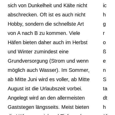
sich von Dunkelheit und Kälte nicht
ic
abschrecken. Oft ist es auch nicht
h
Hobby, sondern die schnellste Art
g
von A nach B zu kommen. Viele
r
Häfen bieten daher auch im Herbst
o
und Winter zumindest eine
ß
Grundversorgung (Strom und wenn
e
möglich auch Wasser). Im Sommer,
n
ab Mitte Juni wird es voller, ab Mitte
S
August ist die Urlaubszeit vorbei.
ta
Angelegt wird an den allermeisten
dt
Gaststegen längsseits. Meist bieten
h