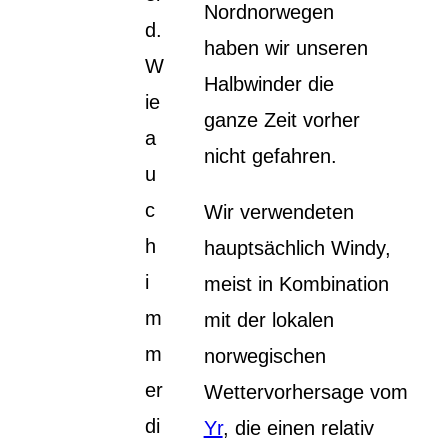
Nordnorwegen
d.
haben wir unseren
W
Halbwinder die
ie
ganze Zeit vorher
a
nicht gefahren.
u
c
Wir verwendeten
h
hauptsächlich Windy,
i
meist in Kombination
m
mit der lokalen
m
norwegischen
er
Wettervorhersage vom
di
Yr
, die einen relativ