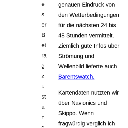
e
genauen Eindruck von
s
den Wetterbedingungen
er
für die nächsten 24 bis
B
48 Stunden vermittelt.
et
Ziemlich gute Infos über
ra
Strömung und
g
Wellenbild lieferte auch
z
Barentswatch.
u
Kartendaten nutzten wir
st
über Navionics und
a
Skippo. Wenn
n
fragwürdig verglich ich
d