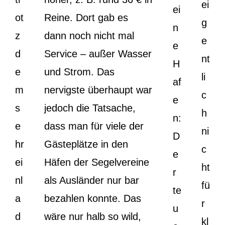
ei
ei
ot
Reine. Dort gab es
g
n
z
dann noch nicht mal
e
e
d
Service – außer Wasser
nt
H
e
und Strom. Das
li
af
m
nervigste überhaupt war
c
e
s
jedoch die Tatsache,
h
n:
e
dass man für viele der
ni
D
hr
Gästeplätze in den
c
e
ei
Häfen der Segelvereine
ht
r
nl
als Ausländer nur bar
fü
te
a
bezahlen konnte. Das
r
u
d
wäre nur halb so wild,
kl