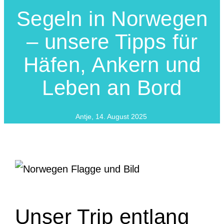
Segeln in Norwegen
– unsere Tipps für
Häfen, Ankern und
Leben an Bord
Antje
,
14. August 2025
Unser Trip entlang