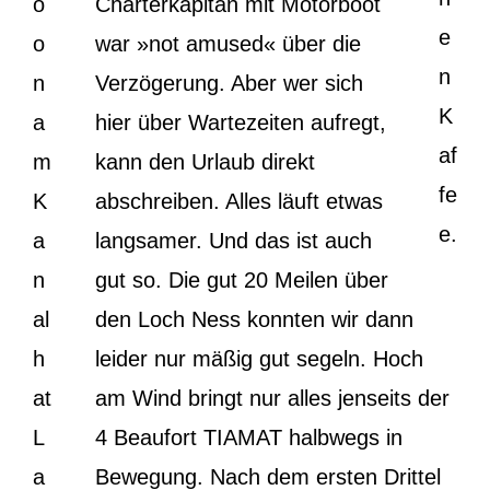
o
Charterkapitän mit Motorboot
e
o
war »not amused« über die
n
n
Verzögerung. Aber wer sich
K
a
hier über Wartezeiten aufregt,
af
m
kann den Urlaub direkt
fe
K
abschreiben. Alles läuft etwas
e.
a
langsamer. Und das ist auch
n
gut so. Die gut 20 Meilen über
al
den Loch Ness konnten wir dann
h
leider nur mäßig gut segeln. Hoch
at
am Wind bringt nur alles jenseits der
L
4 Beaufort TIAMAT halbwegs in
a
Bewegung. Nach dem ersten Drittel