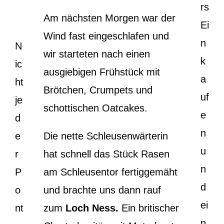
rs
Am nächsten Morgen war der
Ei
Wind fast eingeschlafen und
n
N
wir starteten nach einen
k
ic
ausgiebigen Frühstück mit
a
ht
Brötchen, Crumpets und
uf
je
schottischen Oatcakes.
e
d
n
e
Die nette Schleusenwärterin
u
r
hat schnell das Stück Rasen
n
P
am Schleusentor fertiggemäht
d
o
und brachte uns dann rauf
ei
nt
zum
Loch Ness.
Ein britischer
n