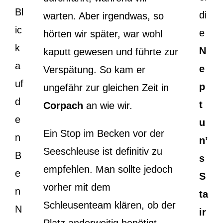
Bl
di
warten. Aber irgendwas, so
ic
e
hörten wir später, war wohl
k
N
kaputt gewesen und führte zur
a
e
Verspätung. So kam er
uf
p
ungefähr zur gleichen Zeit in
d
t
Corpach
an wie wir.
e
u
Ein Stop im Becken vor der
n
n’
Seeschleuse ist definitiv zu
B
s
empfehlen. Man sollte jedoch
e
S
vorher mit dem
n
ta
Schleusenteam klären, ob der
N
ir
Platz anderweitig benötigt