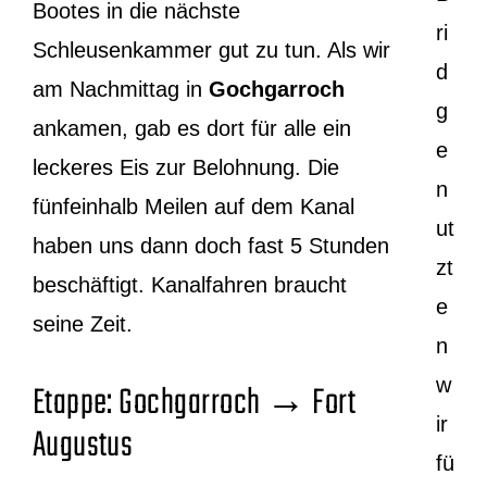
Bootes in die nächste
ri
Schleusenkammer gut zu tun. Als wir
d
am Nachmittag in
Gochgarroch
g
ankamen, gab es dort für alle ein
e
leckeres Eis zur Belohnung. Die
n
fünfeinhalb Meilen auf dem Kanal
ut
haben uns dann doch fast 5 Stunden
zt
beschäftigt. Kanalfahren braucht
e
seine Zeit.
n
w
Etappe: Gochgarroch → Fort
ir
Augustus
fü