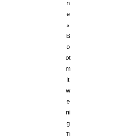
n
e
s
B
o
ot
m
it
w
e
ni
g
Ti