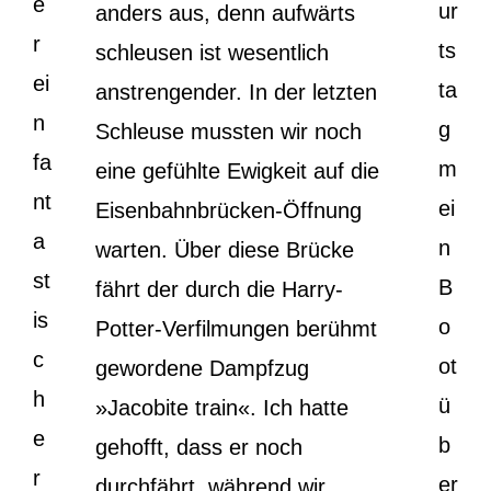
e
ur
anders aus, denn aufwärts
r
ts
schleusen ist wesentlich
ei
ta
anstrengender. In der letzten
n
g
Schleuse mussten wir noch
fa
m
eine gefühlte Ewigkeit auf die
nt
ei
Eisenbahnbrücken-Öffnung
a
n
warten. Über diese Brücke
st
B
fährt der durch die Harry-
is
o
Potter-Verfilmungen berühmt
c
ot
gewordene Dampfzug
h
ü
»Jacobite train«. Ich hatte
e
b
gehofft, dass er noch
r
er
durchfährt, während wir