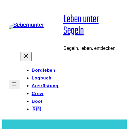
Zum
Leben unter
Inhalt
Segeln
springen
Segeln, leben, entdecken
Bordleben
Logbuch
Ausrüstung
Crew
Boot
🇬🇧