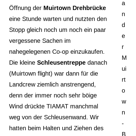
a
Öffnung der
Muirtown Drehbrücke
n
eine Stunde warten und nutzten den
d
Stopp gleich noch um noch ein paar
e
vergessene Sachen im
r
nahegelegenen Co-op einzukaufen.
M
Die kleine
Schleusentreppe
danach
ui
(Muirtown flight) war dann für die
rt
Landcrew ziemlich anstrengend,
o
denn der immer noch sehr böige
w
Wind drückte TIAMAT manchmal
n
weg von der Schleusenwand. Wir
-
hatten beim Halten und Ziehen des
B