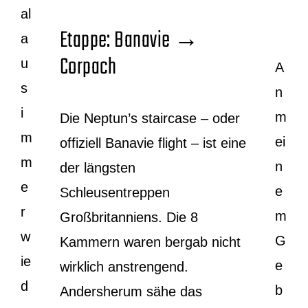
al
Etappe: Banavie →
a
Corpach
u
A
s
n
i
m
Die Neptun’s staircase – oder
m
ei
offiziell Banavie flight – ist eine
m
n
der längsten
e
e
Schleusentreppen
r
m
Großbritanniens. Die 8
w
G
Kammern waren bergab nicht
ie
e
wirklich anstrengend.
d
b
Andersherum sähe das