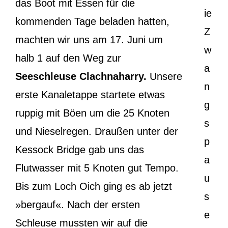
das Boot mit Essen für die
ie
kommenden Tage beladen hatten,
Z
machten wir uns am 17. Juni um
w
halb 1 auf den Weg zur
a
Seeschleuse Clachnaharry.
Unsere
n
erste Kanaletappe startete etwas
g
ruppig mit Böen um die 25 Knoten
s
und Nieselregen. Draußen unter der
p
Kessock Bridge gab uns das
a
Flutwasser mit 5 Knoten gut Tempo.
u
Bis zum Loch Oich ging es ab jetzt
s
»bergauf«. Nach der ersten
e
Schleuse mussten wir auf die