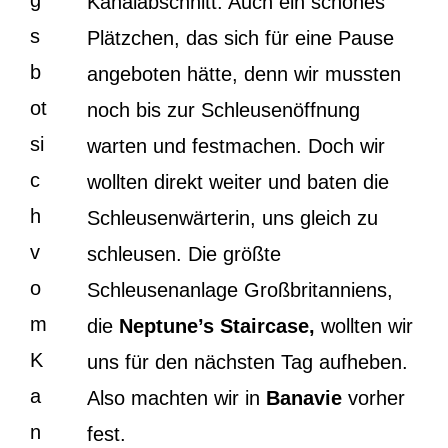
Kanalabschnitt. Auch ein schönes
s
Plätzchen, das sich für eine Pause
b
angeboten hätte, denn wir mussten
ot
noch bis zur Schleusenöffnung
si
warten und festmachen. Doch wir
c
wollten direkt weiter und baten die
h
Schleusenwärterin, uns gleich zu
v
schleusen. Die größte
o
Schleusenanlage Großbritanniens,
m
die
Neptune’s Staircase,
wollten wir
K
uns für den nächsten Tag aufheben.
a
Also machten wir in
Banavie
vorher
n
fest.