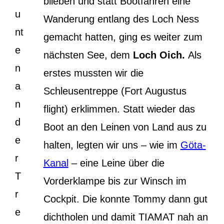
blieben und statt Bootfahren eine
u
Wanderung entlang des Loch Ness
nt
gemacht hatten, ging es weiter zum
e
nächsten See, dem
Loch Oich.
Als
n
erstes mussten wir die
a
Schleusentreppe (Fort Augustus
n
flight) erklimmen. Statt wieder das
d
Boot an den Leinen von Land aus zu
e
halten, legten wir uns – wie im
Göta-
r
Kanal
– eine Leine über die
T
Vorderklampe bis zur Winsch im
r
Cockpit. Die konnte Tommy dann gut
e
dichtholen und damit TIAMAT nah an