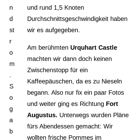
n
und rund 1,5 Knoten
d
Durchschnittsgeschwindigkeit haben
st
wir es aufgegeben.
r
Am berühmten
Urquhart Castle
o
machten wir dann doch keinen
m
Zwischenstopp für ein
.
Kaffeepäuschen, da es zu Nieseln
S
begann. Also nur fix ein paar Fotos
o
und weiter ging es Richtung
Fort
g
Augustus.
Unterwegs wurden Pläne
a
fürs Abendessen gemacht: Wir
b
wollten frische Pommes im