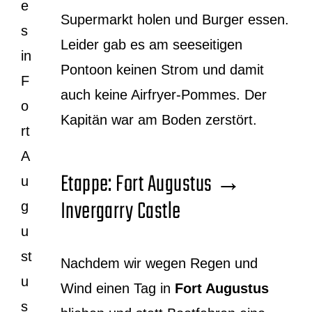
e
Supermarkt holen und Burger essen.
s
Leider gab es am seeseitigen
in
Pontoon keinen Strom und damit
F
auch keine Airfryer-Pommes. Der
o
Kapitän war am Boden zerstört.
rt
A
Etappe: Fort Augustus →
u
Invergarry Castle
g
u
st
Nachdem wir wegen Regen und
u
Wind einen Tag in
Fort Augustus
s