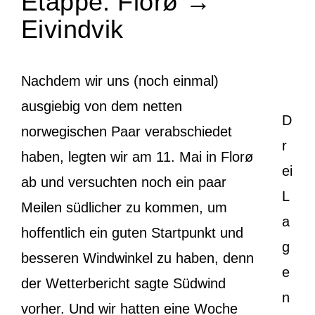
Etappe: Florø →
Eivindvik
Nachdem wir uns (noch einmal)
ausgiebig von dem netten
D
norwegischen Paar verabschiedet
r
haben, legten wir am 11. Mai in Florø
ei
ab und versuchten noch ein paar
L
Meilen südlicher zu kommen, um
a
hoffentlich ein guten Startpunkt und
g
besseren Windwinkel zu haben, denn
e
der Wetterbericht sagte Südwind
n
vorher. Und wir hatten eine Woche