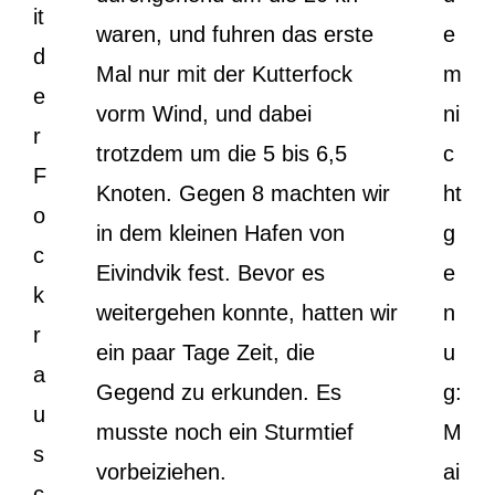
it
waren, und fuhren das erste
e
d
Mal nur mit der Kutterfock
m
e
vorm Wind, und dabei
ni
r
trotzdem um die 5 bis 6,5
c
F
Knoten. Gegen 8 machten wir
ht
o
in dem kleinen Hafen von
g
c
Eivindvik fest. Bevor es
e
k
weitergehen konnte, hatten wir
n
r
ein paar Tage Zeit, die
u
a
Gegend zu erkunden. Es
g:
u
musste noch ein Sturmtief
M
s
vorbeiziehen.
ai
c