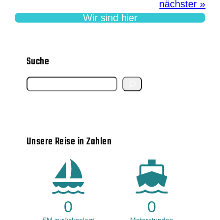
nächster »
Wir sind hier
Suche
S
e
a
r
Unsere Reise in Zahlen
c
h
0
0