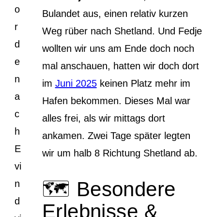
o
Bulandet aus, einen relativ kurzen
r
Weg rüber nach Shetland. Und Fedje
d
wollten wir uns am Ende doch noch
e
mal anschauen, hatten wir doch dort
n
im
Juni 2025
keinen Platz mehr im
a
Hafen bekommen. Dieses Mal war
c
alles frei, als wir mittags dort
h
ankamen. Zwei Tage später legten
E
wir um halb 8 Richtung Shetland ab.
vi
🗺️ Besondere
n
d
Erlebnisse &