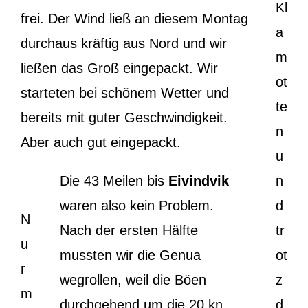
Kl
frei. Der Wind ließ an diesem Montag
a
durchaus kräftig aus Nord und wir
m
ließen das Groß eingepackt. Wir
ot
starteten bei schönem Wetter und
te
bereits mit guter Geschwindigkeit.
n
Aber auch gut eingepackt.
u
Die 43 Meilen bis
Eivindvik
n
waren also kein Problem.
d
N
Nach der ersten Hälfte
tr
u
mussten wir die Genua
ot
r
wegrollen, weil die Böen
z
m
durchgehend um die 20 kn
d