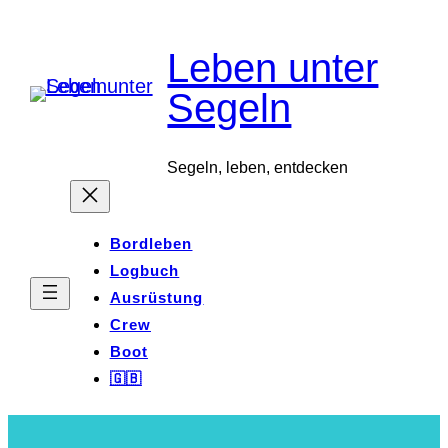
Zum
Leben unter
Inhalt
springen
Segeln
Segeln, leben, entdecken
Bordleben
Logbuch
Ausrüstung
Crew
Boot
🇬🇧