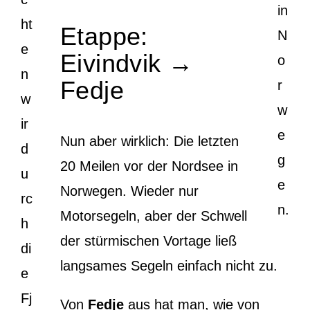
in
ht
Etappe:
N
e
Eivindvik →
o
n
Fedje
r
w
w
ir
e
Nun aber wirklich: Die letzten
d
g
20 Meilen vor der Nordsee in
u
e
Norwegen. Wieder nur
rc
n.
Motorsegeln, aber der Schwell
h
der stürmischen Vortage ließ
di
langsames Segeln einfach nicht zu.
e
Fj
Von
Fedje
aus hat man, wie von